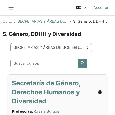
Salta al contenido principal
Acceder
Panel lateral
Cursos
SECRETARÍAS Y ÁREAS DE GOBIERNO
S. Género, DDHH y Diversidad
S. Género, DDHH y Diversidad
Categorías
Buscar cursos
Buscar cursos
Secretaría de Género,
Derechos Humanos y
Diversidad
Profesor/a:
Rosina Burgos