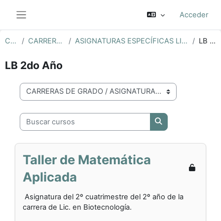
Salta al contenido principal
Acceder
Panel lateral
Cursos
CARRERAS DE GRADO
ASIGNATURAS ESPECÍFICAS LICENCIATURA EN BIOTECNOLOGÍA
LB 2do Año
LB 2do Año
Categorías
Buscar cursos
Buscar cursos
Taller de Matemática
Aplicada
Asignatura del 2º cuatrimestre del 2º año de la
carrera de Lic. en Biotecnología.