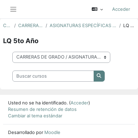
Salta al contenido principal
Acceder
Panel lateral
Cursos
CARRERAS DE GRADO
ASIGNATURAS ESPECÍFICAS LICENCIATURA EN QUÍMICA
LQ 5to Año
LQ 5to Año
Categorías
Buscar cursos
Buscar cursos
Usted no se ha identificado. (
Acceder
)
Resumen de retención de datos
Cambiar al tema estándar
Desarrollado por
Moodle