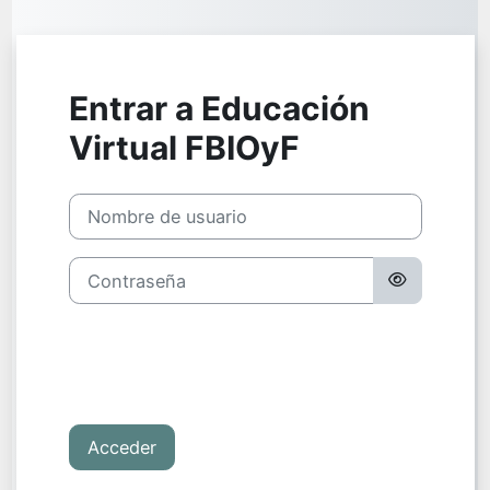
Salta al contenido principal
Entrar a Educación
Virtual FBIOyF
Saltar a creación de una nueva cuenta
Nombre de usuario
Contraseña
Acceder