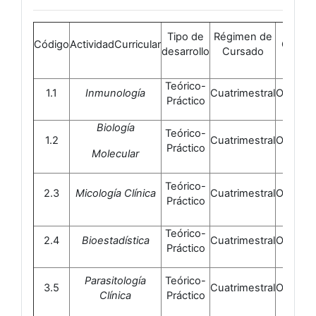
Tipo de
Régimen de
Código
ActividadCurricular
Caráct
desarrollo
Cursado
Teórico-
1.1
Inmunología
Cuatrimestral
Obligato
Práctico
Biología
Teórico-
1.2
Cuatrimestral
Obligato
Práctico
Molecular
Teórico-
2.3
Micología Clínica
Cuatrimestral
Obligato
Práctico
Teórico-
2.4
Bioestadística
Cuatrimestral
Obligato
Práctico
Parasitología
Teórico-
3.5
Cuatrimestral
Obligato
Clínica
Práctico