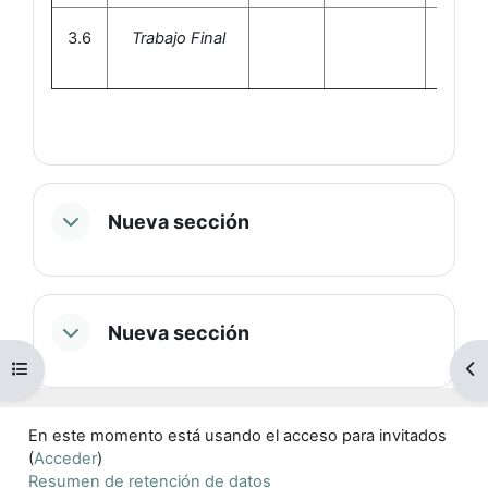
3.6
Trabajo Final
Nueva sección
Nueva sección
Abrir índice del curso
Ab
En este momento está usando el acceso para invitados
(
Acceder
)
Resumen de retención de datos