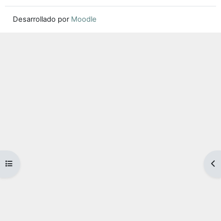
Desarrollado por
Moodle
Abrir índice del curso
Ab