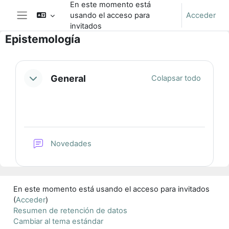
En este momento está
Salta al contenido principal
usando el acceso para
Acceder
Panel lateral
invitados
Epistemología
Perfilado de sección
General
Colapsar todo
Foro
Novedades
En este momento está usando el acceso para invitados
(
Acceder
)
Resumen de retención de datos
Cambiar al tema estándar