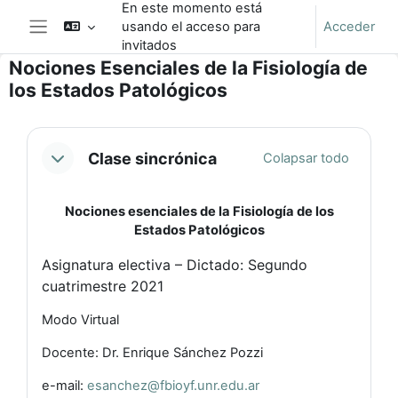
En este momento está
Salta al contenido principal
usando el acceso para
Acceder
Panel lateral
invitados
Nociones Esenciales de la Fisiología de
los Estados Patológicos
Perfilado de sección
Clase sincrónica
Colapsar todo
Nociones esenciales de la Fisiología de los
Estados Patológicos
Asignatura electiva – Dictado: Segundo
cuatrimestre 2021
Modo Virtual
Docente: Dr. Enrique Sánchez Pozzi
e-mail:
esanchez@fbioyf.unr.edu.ar