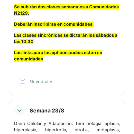
Se subirán dos clases semanales a Comunidades
N2129.
Deberán inscribirse en comunidades.
Las clases sincrónicas se dictarán los sábados a
las 10.30
Los links para los ppt con audios están en
comunidades
Foro
Novedades
Semana 23/8
Daño Celular y Adaptación: Terminología: aplasia,
hiperplasia, hipertrofia, atrofia, metaplasia,