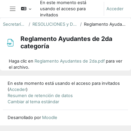
En este momento está
Salta al contenido principal
usando el acceso para
Acceder
Panel lateral
invitados
Secretaría Estudiantil
RESOLUCIONES y DOCUMENTOS ÚTILES
Reglamento Ayudantes de 2da categoría
Reglamento Ayudantes de 2da
categoría
Requisitos de finalización
Haga clic en
Reglamento Ayudantes de 2da.pdf
para ver
el archivo.
En este momento está usando el acceso para invitados
(
Acceder
)
Resumen de retención de datos
Cambiar al tema estándar
Desarrollado por
Moodle