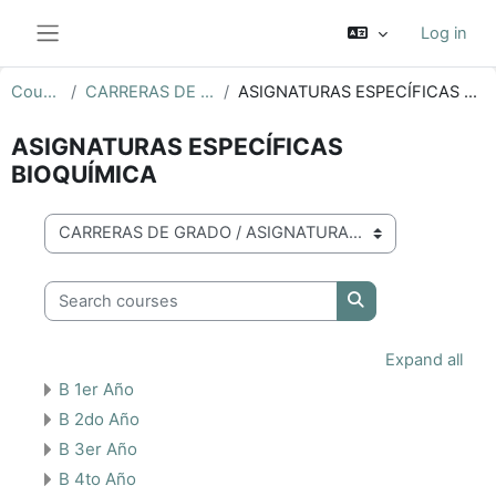
Skip to main content
Log in
Side panel
Courses
CARRERAS DE GRADO
ASIGNATURAS ESPECÍFICAS BIOQUÍMICA
ASIGNATURAS ESPECÍFICAS
BIOQUÍMICA
Course categories
Search courses
Search courses
Expand all
B 1er Año
B 2do Año
B 3er Año
B 4to Año