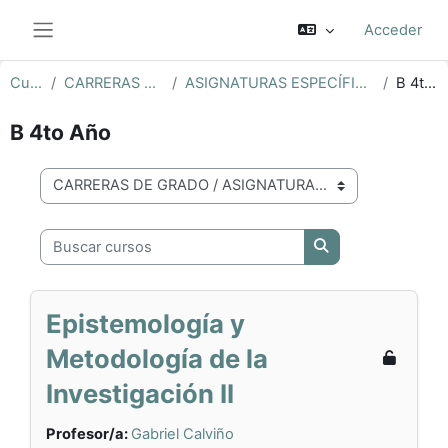
Salta al contenido principal
Acceder
Panel lateral
Cursos
CARRERAS DE GRADO
ASIGNATURAS ESPECÍFICAS BIOQUÍMICA
B 4to Año
B 4to Año
Categorías
Buscar cursos
Buscar cursos
Epistemología y
Metodología de la
Investigación II
Profesor/a:
Gabriel Calviño