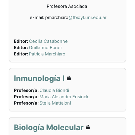
Profesora Asociada
e-mail: pmarchiaro
@fbioyf.unr.edu.ar
Editor:
Cecilia Casabonne
Editor:
Guillermo Ebner
Editor:
Patricia Marchiaro
Inmunología I
Profesor/a:
Claudia Biondi
Profesor/a:
María Alejandra Ensinck
Profesor/a:
Stella Mattaloni
Biología Molecular