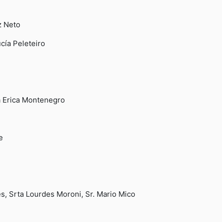
s
z Neto
cía Peleteiro
ra Erica Montenegro
e
es, Srta Lourdes Moroni, Sr. Mario Mico