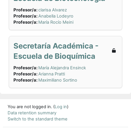
Profesor/a:
clarisa Alvarez
Profesor/a:
Anabella Lodeyro
Profesor/a:
María Rocío Meini
Secretaría Académica -
Escuela de Bioquímica
Profesor/a:
María Alejandra Ensinck
Profesor/a:
Arianna Pratti
Profesor/a:
Maximiliano Sortino
You are not logged in. (
Log in
)
Data retention summary
Switch to the standard theme