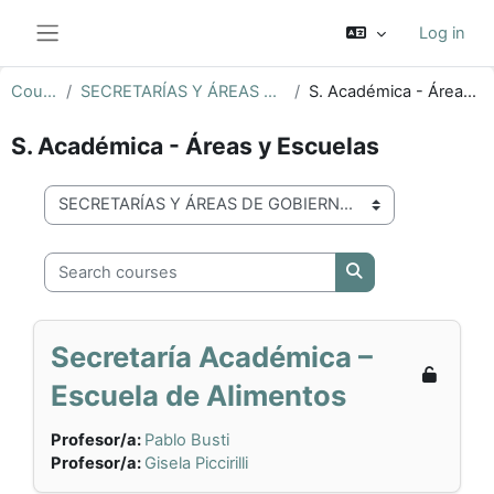
Skip to main content
Log in
Side panel
Courses
SECRETARÍAS Y ÁREAS DE GOBIERNO
S. Académica - Áreas y Escuelas
S. Académica - Áreas y Escuelas
Course categories
Search courses
Search courses
Secretaría Académica –
Escuela de Alimentos
Profesor/a:
Pablo Busti
Profesor/a:
Gisela Piccirilli