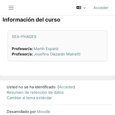
Salta al contenido principal
Acceder
Panel lateral
Información del curso
SEA-PHAGES
Profesor/a:
Martín Espariz
Profesor/a:
Josefina Olazarán Mainetti
Usted no se ha identificado. (
Acceder
)
Resumen de retención de datos
Cambiar al tema estándar
Desarrollado por
Moodle