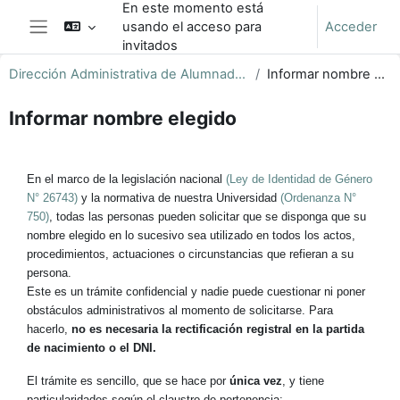
En este momento está
Salta al contenido principal
usando el acceso para
Acceder
Panel lateral
invitados
Dirección Administrativa de Alumnado y Títulos
Informar nombre elegido
Informar nombre elegido
Perfilado de sección
En el marco de la legislación nacional
(Ley de Identidad de Género
N° 26743)
y la normativa de nuestra Universidad
(Ordenanza N°
750)
, todas las personas pueden solicitar que se disponga que su
nombre elegido en lo sucesivo sea utilizado en todos los actos,
procedimientos, actuaciones o circunstancias que refieran a su
persona.
Este es un trámite confidencial y nadie puede cuestionar ni poner
obstáculos administrativos al momento de solicitarse. Para
hacerlo,
no es necesaria la rectificación registral en la partida
de nacimiento o el DNI.
El trámite es sencillo, que se hace por
única vez
, y tiene
particularidades según el claustro de pertenencia: