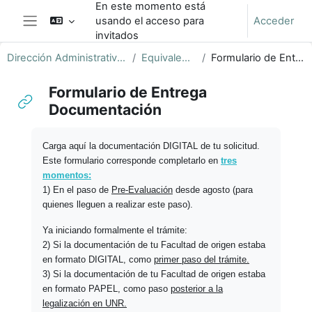
En este momento está
Salta al contenido principal
usando el acceso para
Acceder
Panel lateral
invitados
Dirección Administrativa de Alumnado y Títulos
Equivalencias Externas
Formulario de Entrega Documentación
Formulario de Entrega
Documentación
Requisitos de finalización
Carga aquí la documentación DIGITAL de tu solicitud.
Este formulario corresponde completarlo en
tres
momentos:
1) En el paso de
Pre-Evaluación
desde agosto (para
quienes lleguen a realizar este paso).
Ya iniciando formalmente el trámite:
2) Si la documentación de tu Facultad de origen estaba
en formato DIGITAL, como
primer paso del trámite.
3) Si la documentación de tu Facultad de origen estaba
en formato PAPEL, como paso
posterior a la
legalización en UNR.