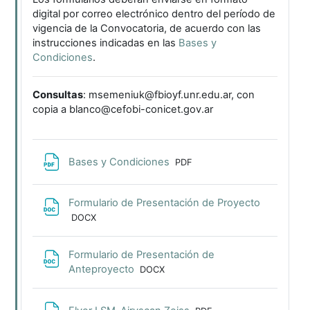
digital por correo electrónico dentro del período de
vigencia de la Convocatoria, de acuerdo con las
instrucciones indicadas en las
Bases y
Condiciones
.
Consultas
: msemeniuk@fbioyf.unr.edu.ar, con
copia a blanco@cefobi-conicet.gov.ar
Archivo
Bases y Condiciones
PDF
Archivo
Formulario de Presentación de Proyecto
DOCX
Formulario de Presentación de
Archivo
Anteproyecto
DOCX
Archivo