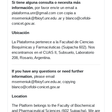
Si tiene alguna consulta o necesita más
información
, por favor envíe un email a
plataforma.unr@gmail.com con copia a
msemeniuk@fbioyf.unr.edu .ar y blanco@cefobi-
conicet.gov.ar.
Ubicación
La Plataforma pertenece a la Facultad de Ciencias
Bioquímicas y Farmacéuticas (Suipacha 602).
Nos
encontramos en el CUAS II, Subsuelo, Laboratorio
208, Rosario, Argentina.
If you have any questions or need further
information
, please email
msemeniuk@fbioyf.unr.edu.ar, copying
blanco@cefobi-conicet.gov.ar
Location
The Platform belongs to the Faculty of Biochemical
and Pharmaceutical Sciences (602 Suipacha).
We are