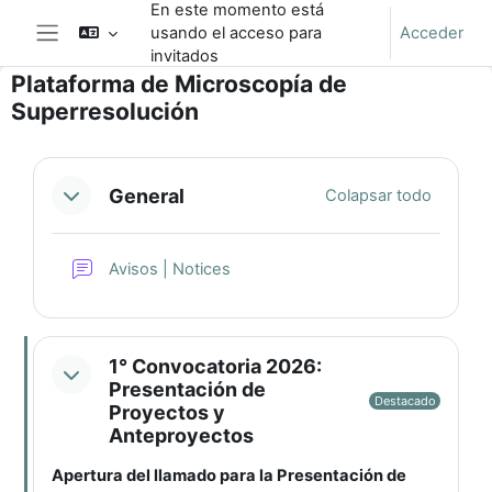
En este momento está
Salta al contenido principal
usando el acceso para
Acceder
Panel lateral
invitados
Plataforma de Microscopía de
Superresolución
Perfilado de sección
General
Colapsar todo
Foro
Avisos | Notices
1° Convocatoria 2026:
Presentación de
Destacado
Proyectos y
Anteproyectos
Apertura del llamado para la Presentación de