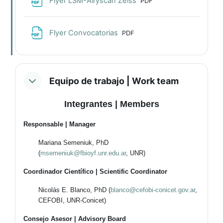
Flyer LSM-Airyscan Zeiss
PDF
Archivo
Flyer Convocatorias
PDF
Equipo de trabajo | Work team
Integrantes | Members
Responsable | Manager
Mariana Semeniuk, PhD
(
msemeniuk@fbioyf.unr.edu.ar
, UNR)
Coordinador Científico | Scientific Coordinator
Nicolás E. Blanco, PhD (
blanco@cefobi-conicet.gov.ar
,
CEFOBI, UNR-Conicet)
Consejo Asesor | Advisory Board