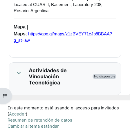
located at CUAS II, Basement, Laboratory 208,
Rosario, Argentina.
Mapa |
Maps:
h
ttps://goo.gl/maps/z1zBVEY71cJp9BBAA?
g_st=aw
Actividades de
Vinculación
No disponible
Tecnológica
Abrir índice del curso
En este momento está usando el acceso para invitados
(
Acceder
)
Resumen de retención de datos
Cambiar al tema estándar