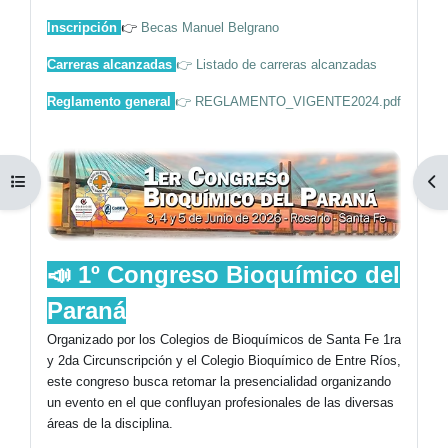
Inscripción
👉
Becas Manuel Belgrano
Carreras alcanzadas
👉 Listado de carreras alcanzadas
Reglamento general
👉 REGLAMENTO_VIGENTE2024.pdf
Abrir índice del curso
Ab
📣 1º Congreso Bioquímico del
Paraná
Organizado por los Colegios de Bioquímicos de Santa Fe 1ra
y 2da Circunscripción y el Colegio Bioquímico de Entre Ríos,
este congreso busca retomar la presencialidad organizando
un evento en el que confluyan profesionales de las diversas
áreas de la disciplina.