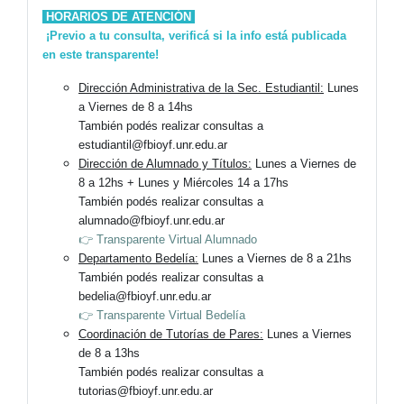
HORARIOS DE ATENCIÓN
¡Previo a tu consulta, verificá si la info está publicada
en este transparente!
Dirección Administrativa de la Sec. Estudiantil:
Lunes
a Viernes de 8 a 14hs
También podés realizar consultas a
estudiantil@fbioyf.unr.edu.ar
Dirección de Alumnado y Títulos:
Lunes a Viernes de
8 a 12hs + Lunes y Miércoles 14 a 17hs
También podés realizar consultas a
alumnado@fbioyf.unr.edu.ar
👉 Transparente Virtual Alumnado
Departamento Bedelía:
Lunes a Viernes de 8 a 21hs
También podés realizar consultas a
bedelia@
fbioyf.unr.edu.ar
👉 Transparente Virtual Bedelía
Coordinación de Tutorías de Pares:
Lunes a Viernes
de 8 a 13hs
También podés realizar consultas a
tutorias@fbioyf.unr.edu.ar