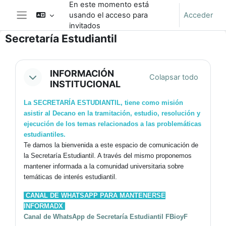
En este momento está
Salta al contenido principal
usando el acceso para
Acceder
Panel lateral
invitados
Secretaría Estudiantil
Perfilado de sección
INFORMACIÓN
Colapsar todo
INSTITUCIONAL
La
SECRETARÍA ESTUDIANTIL,
tiene como misión
asistir al Decano en la tramitación, estudio, resolución y
ejecución de los temas relacionados a las problemáticas
estudiantiles.
Te damos la bienvenida a este espacio de comunicación de
la Secretaría Estudiantil. A través del mismo proponemos
mantener informada a la comunidad universitaria sobre
temáticas de interés estudiantil.
CANAL DE WHATSAPP PARA MANTENERSE
INFORMADX
Canal de WhatsApp de Secretaría Estudiantil FBioyF