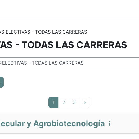
S ELECTIVAS - TODAS LAS CARRERAS
AS - TODAS LAS CARRERAS
Buscar cursos
Página 1
Página 2
Página 3
Siguiente página
1
2
3
»
ecular y Agrobiotecnología